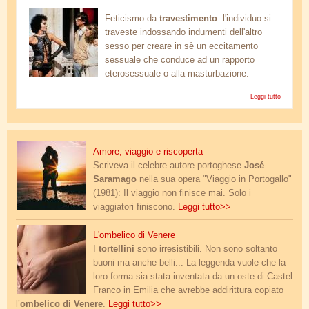
rocky-horror-picture-show.jpg
Feticismo da
travestimento
: l'individuo si
traveste indossando indumenti dell'altro
sesso per creare in sè un eccitamento
sessuale che conduce ad un rapporto
eterosessuale o alla masturbazione.
Leggi tutto
Travesti
amore.jpg
Amore, viaggio e riscoperta
Scriveva il celebre autore portoghese
José
Saramago
nella sua opera "Viaggio in Portogallo"
(1981): Il viaggio non finisce mai. Solo i
viaggiatori finiscono.
Leggi tutto>>
ombelico.jpg
L'ombelico di Venere
I
tortellini
sono irresistibili. Non sono soltanto
buoni ma anche belli... La leggenda vuole che la
loro forma sia stata inventata da un oste di Castel
Franco in Emilia che avrebbe addirittura copiato
l’
ombelico di Venere
.
Leggi tutto>>