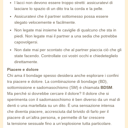
I lacci non devono essere troppo stretti: assicuratevi di
lasciare lo spazio di un dito tra la corda e la pelle.
Assicuratevi che il partner sottomesso possa essere
slegato velocemente e facilmente.
Non legate mai insieme le caviglie di qualcuno che sta in
piedi. Non legate mai il partner a una sedia che potrebbe
capovolgersi.
Non date mai per scontato che al partner piaccia ciò che gli
state facendo. Controllate coi vostri occhi e chiedeteglielo
direttamente.
Piacere e dolore
Chi ama il bondage spesso desidera anche esplorare i confini
tra piacere e dolore. La combinazione di bondage (BD),
sottomissione e sadomasochismo (SM) è chiamata
BDSM
.
Ma perché si dovrebbe cercare il dolore? Il dolore che si
sperimenta con il sadomasochismo è ben diverso da un mal di
denti o una martellata su un dito. È una sensazione intensa
che diventa piacere, accresciuta dal brivido di farlo per il
piacere di un’altra persona, e permette di far crescere
la tensione sessuale fino a un’esplosione tutta particolare.