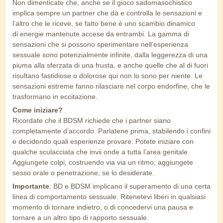
Non dimenticate che, anche se il gioco sadomasochistico
implica sempre un partner che dà e controlla le sensazioni e
l’altro che le riceve, se fatto bene è uno scambio dinamico
di energie mantenute accese da entrambi. La gamma di
sensazioni che si possono sperimentare nell’esperienza
sessuale sono potenzialmente infinite, dalla leggerezza di una
piuma alla sferzata di una frusta, e anche quelle che al di fuori
risultano fastidiose o dolorose qui non lo sono per niente. Le
sensazioni estreme fanno rilasciare nel corpo endorfine, che le
trasformano in eccitazione.
Come iniziare?
Ricordate che il BDSM richiede che i partner siano
completamente d’accordo. Parlatene prima, stabilendo i confini
e decidendo quali esperienze provare. Potete iniziare con
qualche sculacciata che invii onde a tutta l’area genitale.
Aggiungete colpi, costruendo via via un ritmo; aggiungete
sesso orale o penetrazione, se lo desiderate.
Importante
: BD e BDSM implicano il superamento di una certa
linea di comportamento sessuale. Ritenetevi liberi in qualsiasi
momento di tornare indietro, o di concedervi una pausa e
tornare a un altro tipo di rapporto sessuale.