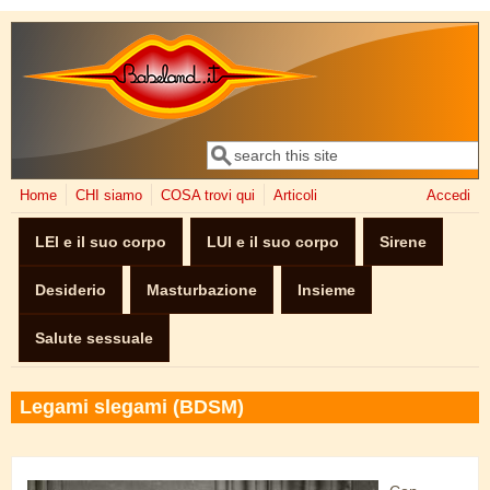
Salta al contenuto principale
Cerca
Form di ricerca
Home
CHI siamo
COSA trovi qui
Articoli
Accedi
LEI e il suo corpo
LUI e il suo corpo
Sirene
Desiderio
Masturbazione
Insieme
Salute sessuale
Legami slegami (BDSM)