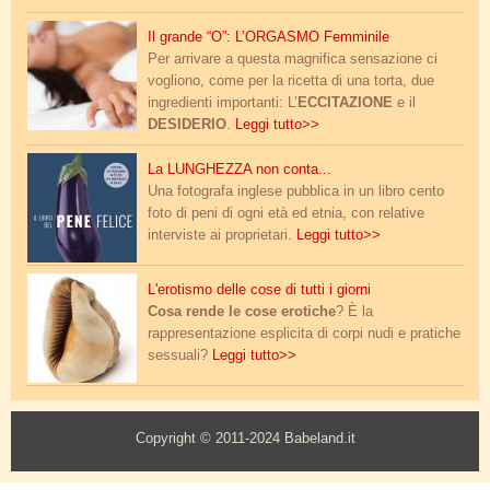
orgasmo.jpg
Il grande “O”: L’ORGASMO Femminile
Per arrivare a questa magnifica sensazione ci
vogliono, come per la ricetta di una torta, due
ingredienti importanti: L’
ECCITAZIONE
e il
DESIDERIO
.
Leggi tutto>>
pene_felice.jpg
La LUNGHEZZA non conta...
Una fotografa inglese pubblica in un libro cento
foto di peni di ogni età ed etnia, con relative
interviste ai proprietari.
Leggi tutto>>
erotismo_delle_cose_1.jpg
L'erotismo delle cose di tutti i giorni
Cosa rende le cose erotiche
? È la
rappresentazione esplicita di corpi nudi e pratiche
sessuali?
Leggi tutto>>
Copyright © 2011-2024 Babeland.it