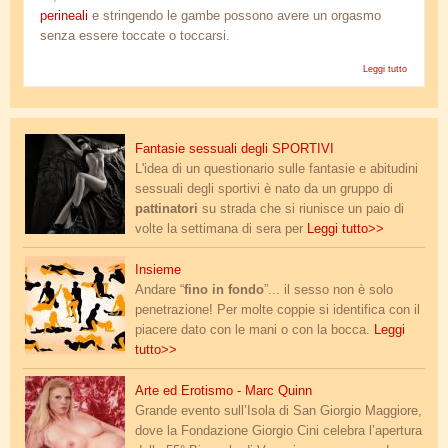
perineali
e stringendo le gambe possono avere un orgasmo
senza essere toccate o toccarsi.
Leggi tutto
su Si 
avere
orga
se
stimolazi
legata.jpg
genita
Fantasie sessuali degli SPORTIVI
L'idea di un questionario sulle fantasie e abitudini
sessuali degli sportivi è nato da un gruppo di
pattinatori
su strada che si riunisce un paio di
volte la settimana di sera per
Leggi tutto>>
posizioni.jpg
Insieme
Andare “
fino in fondo
”... il sesso non è solo
penetrazione! Per molte coppie si identifica con il
piacere dato con le mani o con la bocca.
Leggi
tutto>>
quinn_biennale_s.jpg
Arte ed Erotismo - Marc Quinn
Grande evento sull’Isola di San Giorgio Maggiore,
dove la Fondazione Giorgio Cini celebra l’apertura