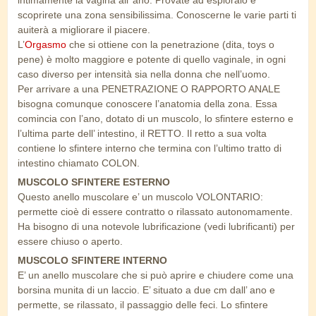
intimamente la vagina all’ ano. Provate ad esploralo e
scoprirete una zona sensibilissima. Conoscerne le varie parti ti
auiterà a migliorare il piacere.
L’
Orgasmo
che si ottiene con la penetrazione (dita, toys o
pene) è molto maggiore e potente di quello vaginale, in ogni
caso diverso per intensità sia nella donna che nell’uomo.
Per arrivare a una PENETRAZIONE O RAPPORTO ANALE
bisogna comunque conoscere l’anatomia della zona. Essa
comincia con l’ano, dotato di un muscolo, lo sfintere esterno e
l’ultima parte dell’ intestino, il RETTO. Il retto a sua volta
contiene lo sfintere interno che termina con l’ultimo tratto di
intestino chiamato COLON.
MUSCOLO SFINTERE ESTERNO
Questo anello muscolare e’ un muscolo VOLONTARIO:
permette cioè di essere contratto o rilassato autonomamente.
Ha bisogno di una notevole lubrificazione (vedi lubrificanti) per
essere chiuso o aperto.
MUSCOLO SFINTERE INTERNO
E’ un anello muscolare che si può aprire e chiudere come una
borsina munita di un laccio. E’ situato a due cm dall’ ano e
permette, se rilassato, il passaggio delle feci. Lo sfintere