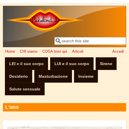
Salta al contenuto principale
Cerca
Form di ricerca
Home
CHI siamo
COSA trovi qui
Articoli
Accedi
LEI e il suo corpo
LUI e il suo corpo
Sirene
Desiderio
Masturbazione
Insieme
Salute sessuale
L'ano