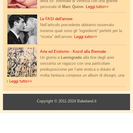
della 55° Biennale di Venezia con una grande
personale di
Marc Quinn
.
Leggi tutto>>
mastroianni_kiss_anita.jpg
Le FASI dell'amore
Nell’articolo precedente abbiamo osservato
insieme quali sono gli “ingredienti” perfetti per la
“ricetta” dell’amore.
Leggi tutto>>
kozlov_biennale_1.jpg
Arte ed Erotismo - Kozof alla Biennale
Un giorno a
Leningrado
alla fine degli anni
sessanta un ragazzo con una particolare
predisposizione per l’arte erotica e dotato di
molta fantasia compose un album di disegni, una
r
Leggi tutto>>
Copyright © 2011-2024 Babeland.it