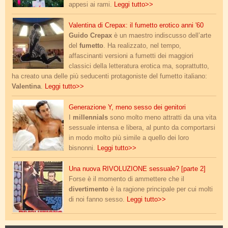
appesi ai rami.
Leggi tutto>>
valentina_fiumara.jpg
Valentina di Crepax: il fumetto erotico anni '60
Guido Crepax
è un maestro indiscusso dell’arte
del
fumetto
. Ha realizzato, nel tempo,
affascinanti versioni a fumetti dei maggiori
classici della letteratura erotica ma, soprattutto,
ha creato una delle più seducenti protagoniste del fumetto italiano:
Valentina
.
Leggi tutto>>
millennials.jpg
Generazione Y, meno sesso dei genitori
I
millennials
sono molto meno attratti da una vita
sessuale intensa e libera, al punto da comportarsi
in modo molto più simile a quello dei loro
bisnonni.
Leggi tutto>>
la-rivoluzione-sessuale.jpg
Una nuova RIVOLUZIONE sessuale? [parte 2]
Forse è il momento di ammettere che il
divertimento
è la ragione principale per cui molti
di noi fanno sesso.
Leggi tutto>>