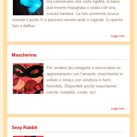
ma conservano una certa rigidità, la base
può essere impugnata o usata con una
cintura harness. La loro estremità ricurva
stimola il punto G e possono essere anali o vaginali. In questa
foto il delfino.
Leggi tutto
su
Stubs
(dildo)
Mascherina
mb_106.jpg
Per rendere più intrigante e provocante un
appuntamento con l’amante: mascherina in
velluto e strass con struttura in ferro
flessibile. Disponibili anche mascherine
cieche, manette, corde, ecc.
Leggi tutto
Mascheri
Sexy Rabbit