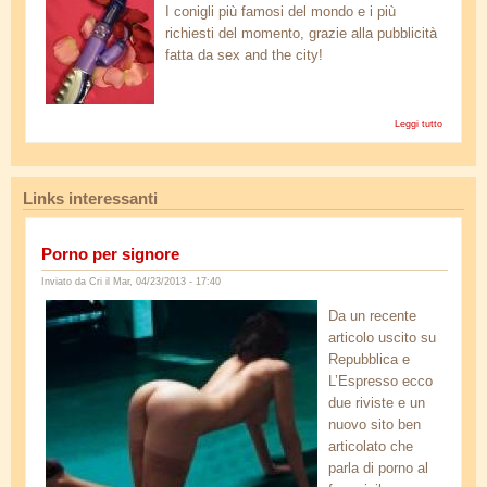
mb_051.jpg
I conigli più famosi del mondo e i più
richiesti del momento, grazie alla pubblicità
fatta da sex and the city!
Leggi tutto
su
Sexy
Rabbit
Links interessanti
Porno per signore
Inviato da
Cri
il Mar, 04/23/2013 - 17:40
dorcel.jpg
Da un recente
articolo uscito su
Repubblica e
L’Espresso ecco
due riviste e un
nuovo sito ben
articolato che
parla di porno al