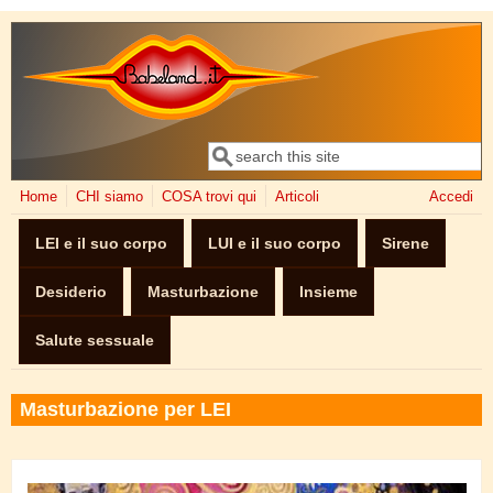
Salta al contenuto principale
Cerca
Form di ricerca
Home
CHI siamo
COSA trovi qui
Articoli
Accedi
LEI e il suo corpo
LUI e il suo corpo
Sirene
Desiderio
Masturbazione
Insieme
Salute sessuale
Masturbazione per LEI