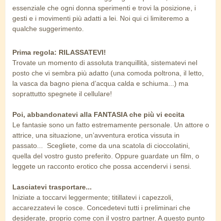
essenziale che ogni donna sperimenti e trovi la posizione, i
gesti e i movimenti più adatti a lei. Noi qui ci limiteremo a
qualche suggerimento.
Prima regola: RILASSATEVI!
Trovate un momento di assoluta tranquillità, sistematevi nel
posto che vi sembra più adatto (una comoda poltrona, il letto,
la vasca da bagno piena d’acqua calda e schiuma...) ma
soprattutto spegnete il cellulare!
Poi, abbandonatevi alla FANTASIA che più vi eccita
Le fantasie sono un fatto estremamente personale. Un attore o
attrice, una situazione, un’avventura erotica vissuta in
passato... Scegliete, come da una scatola di cioccolatini,
quella del vostro gusto preferito. Oppure guardate un film, o
leggete un racconto erotico che possa accendervi i sensi.
Lasciatevi trasportare...
Iniziate a toccarvi leggermente; titillatevi i capezzoli,
accarezzatevi le cosce. Concedetevi tutti i preliminari che
desiderate, proprio come con il vostro partner. A questo punto