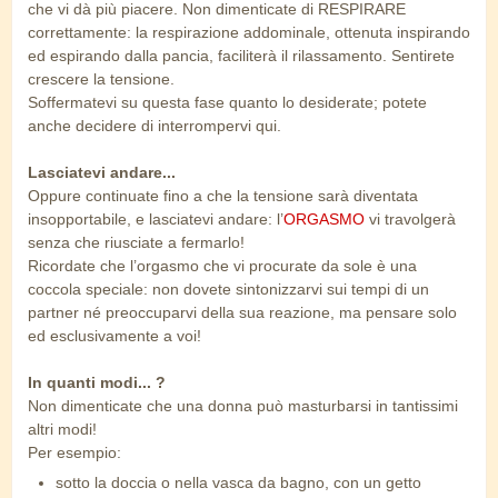
che vi dà più piacere. Non dimenticate di RESPIRARE
correttamente: la respirazione addominale, ottenuta inspirando
ed espirando dalla pancia, faciliterà il rilassamento. Sentirete
crescere la tensione.
Soffermatevi su questa fase quanto lo desiderate; potete
anche decidere di interrompervi qui.
Lasciatevi andare...
Oppure continuate fino a che la tensione sarà diventata
insopportabile, e lasciatevi andare: l’
ORGASMO
vi travolgerà
senza che riusciate a fermarlo!
Ricordate che l’orgasmo che vi procurate da sole è una
coccola speciale: non dovete sintonizzarvi sui tempi di un
partner né preoccuparvi della sua reazione, ma pensare solo
ed esclusivamente a voi!
In quanti modi... ?
Non dimenticate che una donna può masturbarsi in tantissimi
altri modi!
Per esempio:
sotto la doccia o nella vasca da bagno, con un getto