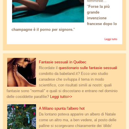
femminile...
"
Forse la più
grande
invenzione
francese dopo lo
champagne è il porno per signore.
"
Leggi tutto
su
Porno
per
signore
foot_fetish.jpg
Fantasie sessuali in Québec
Ricordate il
questionario sulle fantasie sessuali
condotto da babeland.it? Ecco uno studio
canadese che sviluppa il tema in modo
scientifico, con risultati simili ai nostri: quali
fantasie sono "normali" e quali si discostano e entrano nel dominio
delle cosiddette parafilie?
Leggi tutto>>
albero_natale_toys_2.jpg
A Milano spunta l'albero hot
Da lontano poteva apparire un albero di Natale
come un altro ma, a ben vedere, al posto delle
palline si scorgevano chiaramente dei 'dildo'