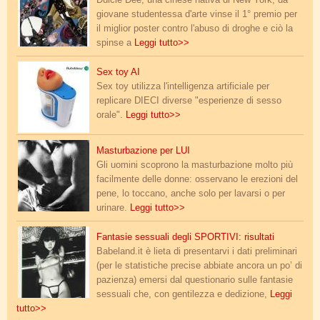
Dulcie Dee, una cinese nativa di New York, da
giovane studentessa d'arte vinse il 1° premio per
il miglior poster contro l'abuso di droghe e ciò la
spinse a
Leggi tutto>>
blowjobai.jpg
Sex toy AI
Sex toy utilizza l'intelligenza artificiale per
replicare DIECI diverse "esperienze di sesso
orale".
Leggi tutto>>
masturbazione_lui.jpg
Masturbazione per LUI
Gli uomini scoprono la masturbazione molto più
facilmente delle donne: osservano le erezioni del
pene, lo toccano, anche solo per lavarsi o per
urinare.
Leggi tutto>>
araki_4.jpg
Fantasie sessuali degli SPORTIVI: risultati
Babeland.it è lieta di presentarvi i dati preliminari
(per le statistiche precise abbiate ancora un po’ di
pazienza) emersi dal questionario sulle fantasie
sessuali che, con gentilezza e dedizione,
Leggi
tutto>>