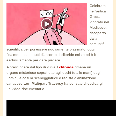
Celebrato
clito.jpg
nell’antica
Grecia,
ignorato nel
Medioevo,
riscoperto
dalla
comunità
scientifica per poi essere nuovamente biasimato, oggi
finalmente sono tutti d’accordo: il clitoride esiste ed è lì
esclusivamente per dare piacere.
A prescindere dal tipo di vulva il
clitoride
rimane un
organo misterioso soprattutto agli occhi (e alle mani) degli
uomini, e così la sceneggiatrice e regista d’animazione
canadese
Lori Malépart-Traversy
ha pensato di dedicargli
un video-documentario.
Le clitoris - Animated Documentary (2016)
by Lori Malépart-Traversy