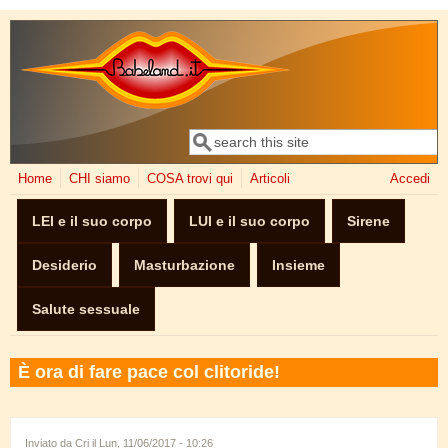
Salta al contenuto principale
Cerca
Form di ricerca
Home
CHI siamo
COSA trovi qui
Articoli
Accedi
LEI e il suo corpo
LUI e il suo corpo
Sirene
Desiderio
Masturbazione
Insieme
Salute sessuale
È ora di fare pace col clitoride!
Inviato da
Cri
il Lun, 11/06/2017 - 10:26