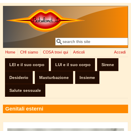
Salta al contenuto principale
Cerca
Form di ricerca
Home
CHI siamo
COSA trovi qui
Articoli
Accedi
LEI e il suo corpo
LUI e il suo corpo
Sirene
Desiderio
Masturbazione
Insieme
Salute sessuale
Genitali esterni