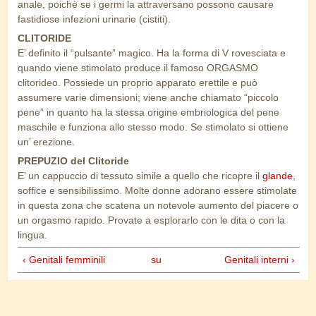
anale, poichè se i germi la attraversano possono causare
fastidiose infezioni urinarie (cistiti).
CLITORIDE
E’ definito il “pulsante” magico. Ha la forma di V rovesciata e
quando viene stimolato produce il famoso ORGASMO
clitorideo. Possiede un proprio apparato erettile e può
assumere varie dimensioni; viene anche chiamato “piccolo
pene” in quanto ha la stessa origine embriologica del pene
maschile e funziona allo stesso modo. Se stimolato si ottiene
un’ erezione.
PREPUZIO del Clitoride
E’ un cappuccio di tessuto simile a quello che ricopre il
glande
,
soffice e sensibilissimo. Molte donne adorano essere stimolate
in questa zona che scatena un notevole aumento del piacere o
un orgasmo rapido. Provate a esplorarlo con le dita o con la
lingua.
‹ Genitali femminili
su
Genitali interni ›