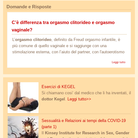
Domande e Risposte
C’è differenza tra orgasmo clitorideo e orgasmo
vaginale?
L’
orgasmo clitorideo
, definito da Freud orgasmo infantile, è
più comune di quello vaginale e si raggiunge con una
stimolazione esterna, con l’aiuto del partner, con l'autoerotismo
Leggi tutto
su C’
differenz
tr
orgasm
clitoride
esercizi_di_kegel.jpg
Esercizi di KEGEL
orgasm
Si chiamano cosi’ dal medico che li ha inventati, il
vaginale
dottor Kegel
.
Leggi tutto>>
ac-odyssey-medusa-guide.jpg
Sessualità e Relazioni ai tempi della COVID-19
(parte 1)
Il
Kinsey Institute for Research in Sex, Gender