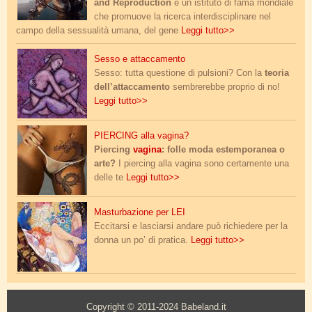
and Reproduction
è un istituto di fama mondiale
che promuove la ricerca interdisciplinare nel
campo della sessualità umana, del gene
Leggi tutto>>
sesso_attaccamento.jpg
Sesso e attaccamento
Sesso: tutta questione di pulsioni? Con la
teoria
dell’attaccamento
sembrerebbe proprio di no!
Leggi tutto>>
piercing_vagina.jpg
PIERCING alla vagina?
Piercing
vagina
: folle moda estemporanea o
arte?
I piercing alla vagina sono certamente una
delle te
Leggi tutto>>
masturbazione_lei.jpg
Masturbazione per LEI
Eccitarsi e lasciarsi andare può richiedere per la
donna un po’ di pratica.
Leggi tutto>>
Copyright © 2011-2024 Babeland.it