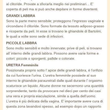
al clitoride. Provate a sfiorarla meglio nei preliminari... E’
coperta di peli ma si può anche depilare in forme divertenti.
GRANDI LABBRA
Sono la parte meno sensibile; proteggono l’ingresso vaginale e
circondano il clitoride. Sono formate da tessuto adiposo-grasso
e ricoperte da peli. In esse si trovano le ghiandole di Bartolini,
le quali a volte sono sede di infezioni.
PICCOLE LABBRA
Sono molto sensibili e molto innervate; prive di peli, si trovano
all’ interno delle grandi labbra. Possono avere varie forme e
colori: piccole o sporgenti, pallide o colorate.
URETRA Femminile
Posizionata proprio sotto l’ apice delle grandi labbra, è l’orifizio
da cui fuoriesce l’urina. L’uretra femminile possiede al suo
interno le ghiandole parauretrali dalle quali durante l’ orgasmo
scaturisce un liquido. Alcune donne ne secernono una quantità
sorprendente, tanto da provocare nel dieci per cento dei casi
una vera e propria eiaculazione, simile a quella dell’uomo.
L’uretra è più delicata della vagina. E’ importante avere cura di
questa zona lavandosi spesso, ad esempio dopo un rapporto