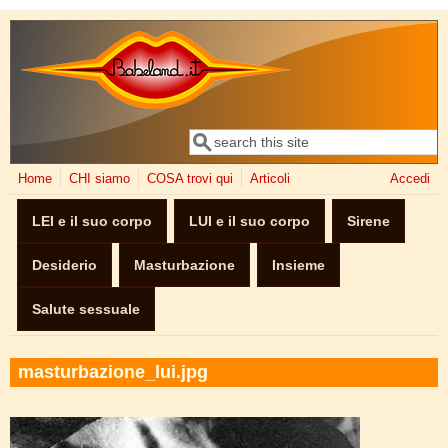
Salta al contenuto principale
Cerca
Form di ricerca
Home
CHI siamo
COSA trovi qui
Articoli
Accedi
LEI e il suo corpo
LUI e il suo corpo
Sirene
Desiderio
Masturbazione
Insieme
Salute sessuale
masturbazione_lui.jpg