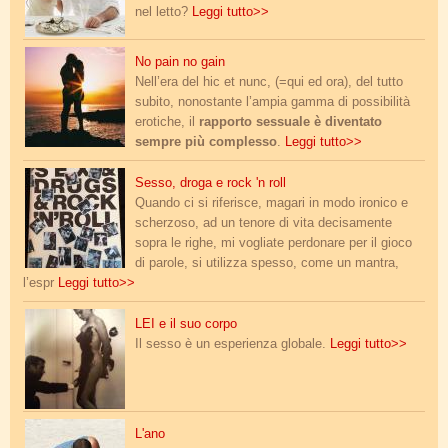
nel letto?
Leggi tutto>>
amore.jpg
No pain no gain
Nell’era del hic et nunc, (=qui ed ora), del tutto
subito, nonostante l’ampia gamma di possibilità
erotiche, il
rapporto sessuale è diventato
sempre più complesso
.
Leggi tutto>>
sex_drugs_rock.jpg
Sesso, droga e rock 'n roll
Quando ci si riferisce, magari in modo ironico e
scherzoso, ad un tenore di vita decisamente
sopra le righe, mi vogliate perdonare per il gioco
di parole, si utilizza spesso, come un mantra,
l’espr
Leggi tutto>>
lei_e_il_suo_corpo.jpg
LEI e il suo corpo
Il sesso è un esperienza globale.
Leggi tutto>>
ano_di_sabbia.jpg
L'ano