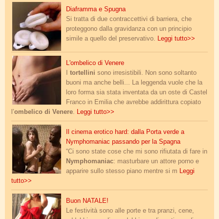
spugna.jpg
Diaframma e Spugna
Si tratta di due contraccettivi di barriera, che
proteggono dalla gravidanza con un principio
simile a quello del preservativo.
Leggi tutto>>
ombelico.jpg
L'ombelico di Venere
I
tortellini
sono irresistibili. Non sono soltanto
buoni ma anche belli... La leggenda vuole che la
loro forma sia stata inventata da un oste di Castel
Franco in Emilia che avrebbe addirittura copiato
l’
ombelico di Venere
.
Leggi tutto>>
nymphomaniac.jpg
Il cinema erotico hard: dalla Porta verde a
Nymphomaniac passando per la Spagna
“Ci sono state cose che mi sono rifiutata di fare in
Nymphomaniac
: masturbare un attore porno e
apparire sullo stesso piano mentre si
m
Leggi
tutto>>
sesso-a-natale_1.png
Buon NATALE!
Le festività sono alle porte e tra pranzi, cene,