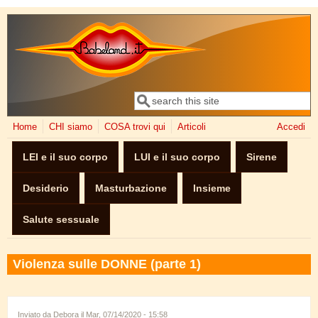
Salta al contenuto principale
Cerca
Form di ricerca
Home
CHI siamo
COSA trovi qui
Articoli
Accedi
LEI e il suo corpo
LUI e il suo corpo
Sirene
Desiderio
Masturbazione
Insieme
Salute sessuale
Violenza sulle DONNE (parte 1)
Inviato da
Debora
il Mar, 07/14/2020 - 15:58