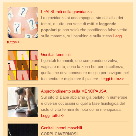
falsi-miti-gravidanza.jpg
I FALSI miti della gravidanza
La gravidanza si accompagna, sin dall’alba dei
tempi, a tutta una serie di
miti e leggende
popolari
(e non solo) che pontificano false verità
sulla mamma, sul bambino e sulla stess
Leggi
tutto>>
vulve colorate.png
Genitali femminili
I genitali femminili, che comprendono vulva,
vagina e retto, sono la zona hot per eccellenza,
quella che devi conoscere meglio per navigare nel
tuo sentire e migliorare il piacere.
Leggi tutto>>
respirazione-diaframma.jpg
Approfondimento sulla MENOPAUSA
Sul sito di Babe abbiamo già parlato in numerose
e diverse occasioni di quella fase fisiologica del
ciclo di vita femminile nota come menopausa.
Leggi tutto>>
fecondazione_microscopio.jpg
Genitali interni maschili
CORPI CAVERNOSI