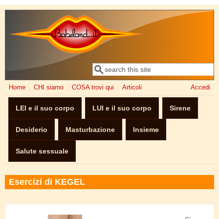
Salta al contenuto principale
Cerca
Form di ricerca
Home
CHI siamo
COSA trovi qui
Articoli
Accedi
LEI e il suo corpo
LUI e il suo corpo
Sirene
Desiderio
Masturbazione
Insieme
Salute sessuale
Esercizi di KEGEL