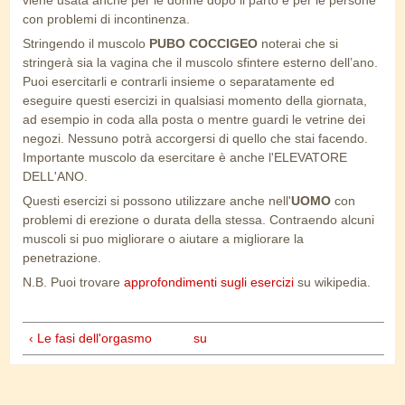
viene usata anche per le donne dopo il parto e per le persone
con problemi di incontinenza.
Stringendo il muscolo
PUBO COCCIGEO
noterai che si
stringerà sia la vagina che il muscolo sfintere esterno dell’ano.
Puoi esercitarli e contrarli insieme o separatamente ed
eseguire questi esercizi in qualsiasi momento della giornata,
ad esempio in coda alla posta o mentre guardi le vetrine dei
negozi. Nessuno potrà accorgersi di quello che stai facendo.
Importante muscolo da esercitare è anche l'ELEVATORE
DELL'ANO.
Questi esercizi si possono utilizzare anche nell'
UOMO
con
problemi di erezione o durata della stessa. Contraendo alcuni
muscoli si puo migliorare o aiutare a migliorare la
penetrazione.
N.B. Puoi trovare
approfondimenti sugli esercizi
su wikipedia.
‹ Le fasi dell'orgasmo
su