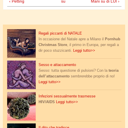
‹ Petting
su
Mani su di LUI ›
pornhub_store.jpg
Regali piccanti di NATALE
In occasione del Natale apre a Milano il
Pornhub
Christmas Store
, il primo in Europa, per regali a
dir poco stuzzicanti.
Leggi tutto>>
sesso_attaccamento.jpg
Sesso e attaccamento
Sesso: tutta questione di pulsioni? Con la
teoria
dell’attaccamento
sembrerebbe proprio di no!
Leggi tutto>>
virus_papilloma.jpg
Infezioni sessualmente trasmesse
HIV/AIDS
Leggi tutto>>
dito_tradimento.jpg
Il dito che tradisce