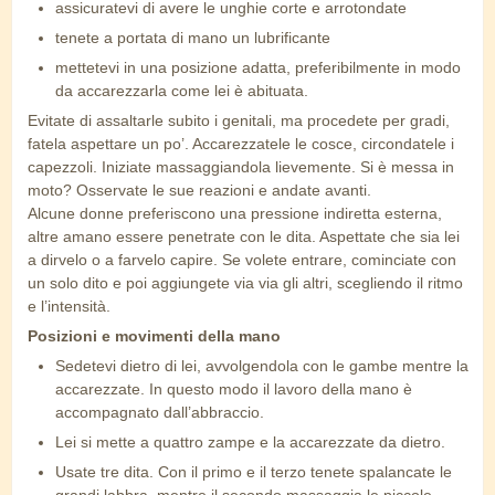
assicuratevi di avere le unghie corte e arrotondate
tenete a portata di mano un lubrificante
mettetevi in una posizione adatta, preferibilmente in modo
da accarezzarla come lei è abituata.
Evitate di assaltarle subito i genitali, ma procedete per gradi,
fatela aspettare un po’. Accarezzatele le cosce, circondatele i
capezzoli. Iniziate massaggiandola lievemente. Si è messa in
moto? Osservate le sue reazioni e andate avanti.
Alcune donne preferiscono una pressione indiretta esterna,
altre amano essere penetrate con le dita. Aspettate che sia lei
a dirvelo o a farvelo capire. Se volete entrare, cominciate con
un solo dito e poi aggiungete via via gli altri, scegliendo il ritmo
e l’intensità.
Posizioni e movimenti della mano
Sedetevi dietro di lei, avvolgendola con le gambe mentre la
accarezzate. In questo modo il lavoro della mano è
accompagnato dall’abbraccio.
Lei si mette a quattro zampe e la accarezzate da dietro.
Usate tre dita. Con il primo e il terzo tenete spalancate le