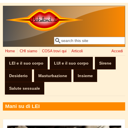
Salta al contenuto principale
Cerca
Form di ricerca
Home
CHI siamo
COSA trovi qui
Articoli
Accedi
LEI e il suo corpo
LUI e il suo corpo
Sirene
Desiderio
Masturbazione
Insieme
Salute sessuale
Mani su di LEI