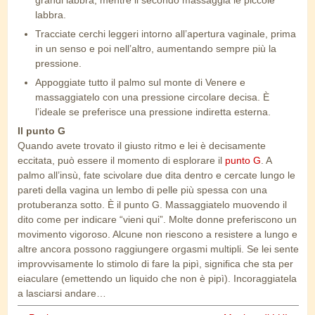
grandi labbra, mentre il secondo massaggia le piccole
labbra.
Tracciate cerchi leggeri intorno all’apertura vaginale, prima
in un senso e poi nell’altro, aumentando sempre più la
pressione.
Appoggiate tutto il palmo sul monte di Venere e
massaggiatelo con una pressione circolare decisa. È
l’ideale se preferisce una pressione indiretta esterna.
Il punto G
Quando avete trovato il giusto ritmo e lei è decisamente
eccitata, può essere il momento di esplorare il
punto G
. A
palmo all’insù, fate scivolare due dita dentro e cercate lungo le
pareti della vagina un lembo di pelle più spessa con una
protuberanza sotto. È il punto G. Massaggiatelo muovendo il
dito come per indicare “vieni qui”. Molte donne preferiscono un
movimento vigoroso. Alcune non riescono a resistere a lungo e
altre ancora possono raggiungere orgasmi multipli. Se lei sente
improvvisamente lo stimolo di fare la pipì, significa che sta per
eiaculare (emettendo un liquido che non è pipì). Incoraggiatela
a lasciarsi andare…