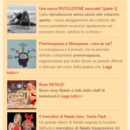
sesso_e_amore.jpg
Una nuova RIVOLUZIONE sessuale? [parte 1]
Dalla
riproduzione senza sesso alle relazioni
aperte
, i nostri atteggiamenti nei confronti del
sesso potrebbero evolversi rapidamente nel
prossimo futuro, predice lo scrittore >
img_20240319_094047.jpg
Premenopausa e Menopausa, cosa ne sai?
La menopausa e il periodo che la precede,
definito solitamente
premenopausa
,
rappresentano per molte donne un periodo difficile
e delicato nel corso della propria vita.
Leggi
tutto>>
merry_xmas.png
Buon NATALE!
Buon sexy Natale a tutti dallo staff di
babeland.it
Leggi tutto>>
santa_pauli_market.jpeg
Il mercatino di Natale sexy: Santa Pauli
Un grande albero di Natale segnala la location
dell'unico
mercatino di Natale trasgressivo
del