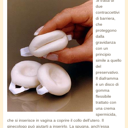
Si tratta di
spugna.jpg
due
contraccettivi
di barriera,
che
proteggono
dalla
gravidanza
con un
principio
simile a quello
del
preservativo.
Il diaframma
è un disco di
gomma
flessibile
trattato con
una crema
spermicida,
che si inserisce in vagina a coprire il collo dell’utero. Il
ginecologo può aiutarti a inserirlo. La spugna, anch’essa