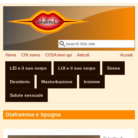
Salta al contenuto principale
Cerca
Form di ricerca
Home
CHI siamo
COSA trovi qui
Articoli
Accedi
LEI e il suo corpo
LUI e il suo corpo
Sirene
Desiderio
Masturbazione
Insieme
Salute sessuale
Diaframma e Spugna