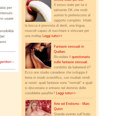
Il sesso orale per lui è
iata per
talmente OK che molti
contenuto
uomini lo preferiscono al
no usate
rapporto completo. Infatti
la bocca è provvista di denti, una lingua,
nsibilità
muscoli capaci di succhiare e strizzare per
una moltep
Leggi tutto>>
del
temi
foot_fetish.jpg
Fantasie sessuali in
Québec
Ricordate il
questionario
enitori ›
sulle fantasie sessuali
condotto da babeland.it?
Ecco uno studio canadese che sviluppa il
tema in modo scientifico, con risultati simili
ai nostri: quali fantasie sono "normali" e quali
si discostano e entrano nel dominio delle
cosiddette parafilie?
Leggi tutto>>
quinn_biennale_s.jpg
Arte ed Erotismo - Marc
Quinn
Grande evento sull’Isola