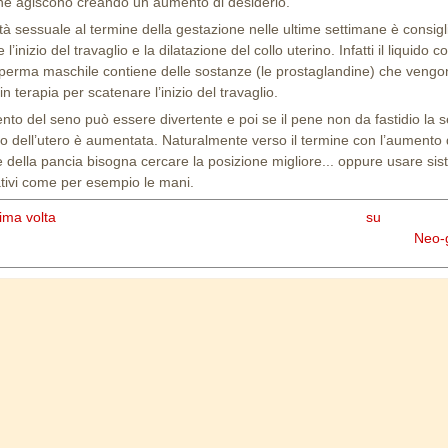
che agiscono creando un aumento di desiderio.
vità sessuale al termine della gestazione nelle ultime settimane è consigl
e l’inizio del travaglio e la dilatazione del collo uterino. Infatti il liquido 
sperma maschile contiene delle sostanze (le prostaglandine) che vengo
n terapia per scatenare l’inizio del travaglio.
nto del seno può essere divertente e poi se il pene non da fastidio la se
llo dell’utero è aumentata. Naturalmente verso il termine con l’aumento 
 della pancia bisogna cercare la posizione migliore... oppure usare sis
ativi come per esempio le mani.
rima volta
su
Neo-g