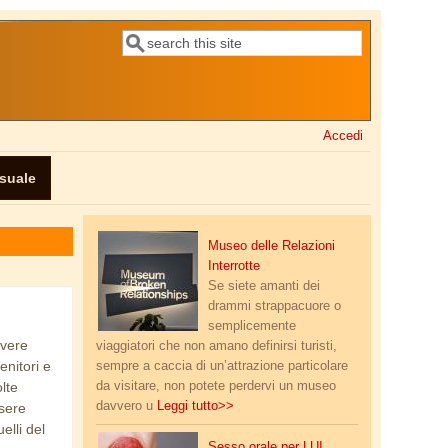
Cerca
Form di ricerca
Accedi
ssuale
new_20230903_122602.jpg
Museo delle Relazioni
Interrotte
Se siete amanti dei
drammi strappacuore o
semplicemente
avere
viaggiatori che non amano definirsi turisti,
enitori e
sempre a caccia di un’attrazione particolare
da visitare, non potete perdervi un museo
lte
davvero u
Leggi tutto>>
sere
elli del
sesso_orale.jpg
Sesso orale per LUI