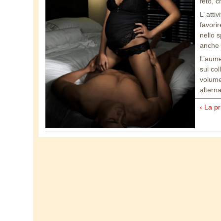
feto, 
L’ atti
favorir
nello 
anche i
L’aume
sul co
volume
altern
‹ La p