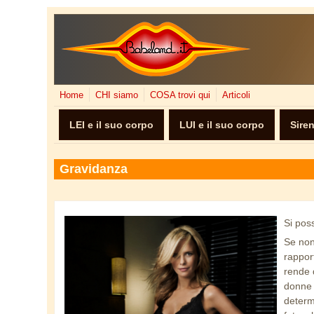
Salta al contenuto principale
Home
CHI siamo
COSA trovi qui
Articoli
LEI e il suo corpo
LUI e il suo corpo
Sire
Gravidanza
Si pos
pregnant.png
Se non
rapport
rende 
donne 
determ