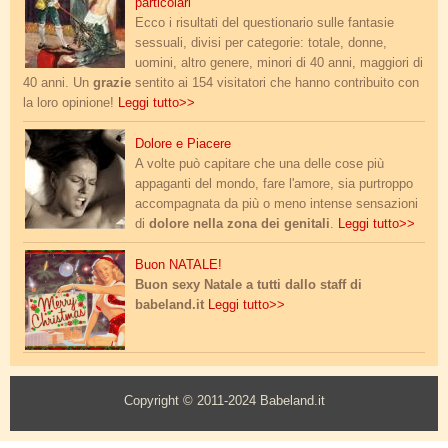
particolari"
Ecco i risultati del questionario sulle fantasie
sessuali, divisi per categorie: totale, donne,
uomini, altro genere, minori di 40 anni, maggiori di
40 anni. Un
grazie
sentito ai 154 visitatori che hanno contribuito con
la loro opinione!
Leggi tutto>>
orgasmo_femminile.jpg
Dolore e Piacere
A volte può capitare che una delle cose più
appaganti del mondo, fare l'amore, sia purtroppo
accompagnata da più o meno intense sensazioni
di
dolore nella zona dei genitali
.
Leggi tutto>>
merry_xmas.png
Buon NATALE!
Buon sexy Natale a tutti dallo staff di
babeland.it
Leggi tutto>>
Copyright © 2011-2024 Babeland.it