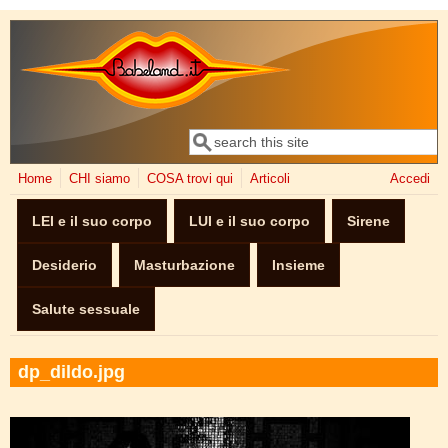
Salta al contenuto principale
Cerca
Form di ricerca
Home
CHI siamo
COSA trovi qui
Articoli
Accedi
LEI e il suo corpo
LUI e il suo corpo
Sirene
Desiderio
Masturbazione
Insieme
Salute sessuale
dp_dildo.jpg