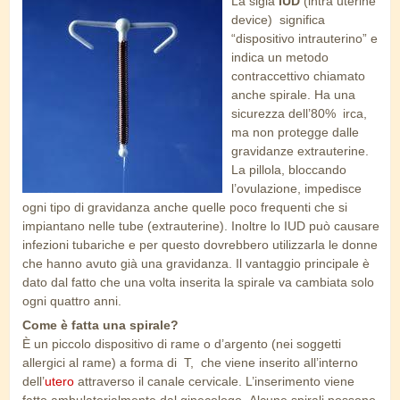
La sigla
IUD
(intra uterine
iud.jpg
device) significa
“dispositivo intrauterino” e
indica un metodo
contraccettivo chiamato
anche spirale. Ha una
sicurezza dell’80% irca,
ma non protegge dalle
gravidanze extrauterine.
La pillola, bloccando
l’ovulazione, impedisce
ogni tipo di gravidanza anche quelle poco frequenti che si
impiantano nelle tube (extrauterine). Inoltre lo IUD può causare
infezioni tubariche e per questo dovrebbero utilizzarla le donne
che hanno avuto già una gravidanza. Il vantaggio principale è
dato dal fatto che una volta inserita la spirale va cambiata solo
ogni quattro anni.
Come è fatta una spirale?
È un piccolo dispositivo di rame o d’argento (nei soggetti
allergici al rame) a forma di T, che viene inserito all’interno
dell’
utero
attraverso il canale cervicale. L’inserimento viene