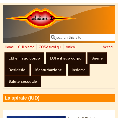
Salta al contenuto principale
Cerca
Form di ricerca
Home
CHI siamo
COSA trovi qui
Articoli
Accedi
LEI e il suo corpo
LUI e il suo corpo
Sirene
Desiderio
Masturbazione
Insieme
Salute sessuale
La spirale (IUD)