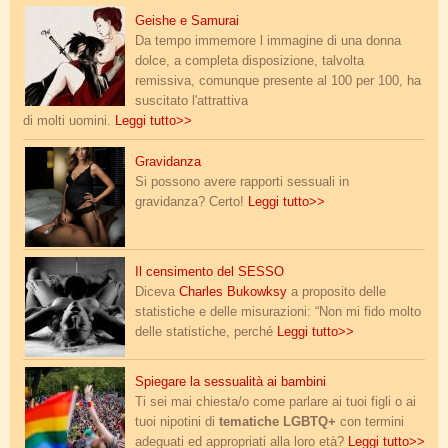
geisha_samurai.jpg
Geishe e Samurai
Da tempo immemore l immagine di una donna
dolce, a completa disposizione, talvolta
remissiva, comunque presente al 100 per 100, ha
suscitato l'attrattiva
di molti uomini.
Leggi tutto>>
pregnant.png
Gravidanza
Si possono avere rapporti sessuali in
gravidanza? Certo!
Leggi tutto>>
cunnilingus.jpg
Il censimento del SESSO
Diceva
Charles Bukowksy
a proposito delle
statistiche e delle misurazioni: “Non mi fido molto
delle statistiche, perché
Leggi tutto>>
lgbtq.jpg
Spiegare la sessualità ai bambini
Ti sei mai chiesta/o come parlare ai tuoi figli o ai
tuoi nipotini di
tematiche LGBTQ+
con termini
adeguati ed appropriati alla loro età?
Leggi tutto>>