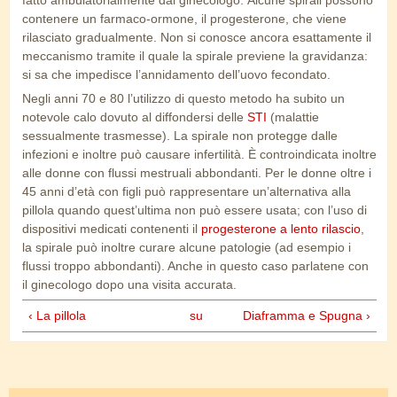
fatto ambulatorialmente dal ginecologo. Alcune spirali possono
contenere un farmaco-ormone, il progesterone, che viene
rilasciato gradualmente. Non si conosce ancora esattamente il
meccanismo tramite il quale la spirale previene la gravidanza:
si sa che impedisce l’annidamento dell’uovo fecondato.
Negli anni 70 e 80 l’utilizzo di questo metodo ha subito un
notevole calo dovuto al diffondersi delle
STI
(malattie
sessualmente trasmesse). La spirale non protegge dalle
infezioni e inoltre può causare infertilità. È controindicata inoltre
alle donne con flussi mestruali abbondanti. Per le donne oltre i
45 anni d’età con figli può rappresentare un’alternativa alla
pillola quando quest’ultima non può essere usata; con l’uso di
dispositivi medicati contenenti il
progesterone a lento rilascio
,
la spirale può inoltre curare alcune patologie (ad esempio i
flussi troppo abbondanti). Anche in questo caso parlatene con
il ginecologo dopo una visita accurata.
‹ La pillola
su
Diaframma e Spugna ›