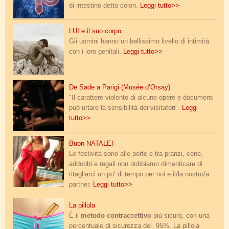
di intestino detto colon.
Leggi tutto>>
Gloeden_Wilhem_von_Caino.jpg
LUI e il suo corpo
Gli uomini hanno un bellissimo livello di intimità
con i loro genitali.
Leggi tutto>>
desade_orsay.jpg
De Sade a Parigi (Musée d’Orsay)
"Il carattere violento di alcune opere e documenti
può urtare la sensibilità dei visitatori".
Leggi
tutto>>
sesso-a-natale_1.png
Buon NATALE!
Le festività sono alle porte e tra pranzi, cene,
addobbi e regali non dobbiamo dimenticare di
ritagliarci un po’ di tempo per noi e il/la nostro/a
partner.
Leggi tutto>>
pillola.png
La pillola
È il
metodo contraccettivo
più sicuro, con una
percentuale di sicurezza del 95%. La pillola