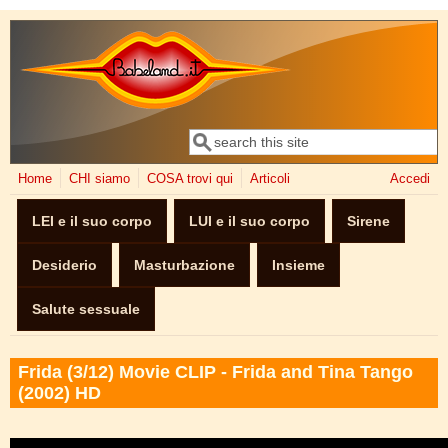
Salta al contenuto principale
Cerca
Form di ricerca
Home
CHI siamo
COSA trovi qui
Articoli
Accedi
LEI e il suo corpo
LUI e il suo corpo
Sirene
Desiderio
Masturbazione
Insieme
Salute sessuale
Frida (3/12) Movie CLIP - Frida and Tina Tango
(2002) HD