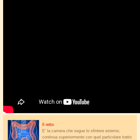
intestino.jpg
Il retto
E’ la camera che segue lo sfintere esterno;
continua superiormente con quel particolare tratto