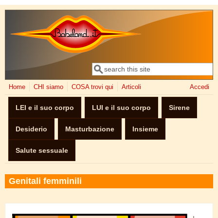
Salta al contenuto principale
Cerca
Form di ricerca
Home
CHI siamo
COSA trovi qui
Articoli
Accedi
LEI e il suo corpo
LUI e il suo corpo
Sirene
Desiderio
Masturbazione
Insieme
Salute sessuale
Genitali femminili