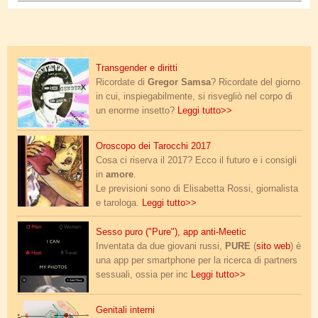
transgender.jpg
Transgender e diritti
Ricordate di
Gregor Samsa
? Ricordate del giorno
in cui, inspiegabilmente, si risvegliò nel corpo di
un enorme insetto?
Leggi tutto>>
tarocchi_erotici_manara_2.jpg
Oroscopo dei Tarocchi 2017
Cosa ci riserva il 2017? Ecco il futuro e i consigli
in
amore
.
Le previsioni sono di Elisabetta Rossi, giornalista
e tarologa.
Leggi tutto>>
pure.jpg
Sesso puro ("Pure"), app anti-Meetic
Inventata da due giovani russi,
PURE
(
sito web
) è
una app per smartphone per la ricerca di partners
sessuali, ossia per inc
Leggi tutto>>
genitali interni anatomia.png
Genitali interni