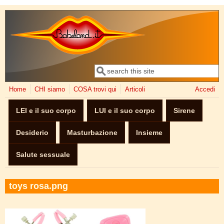
Salta al contenuto principale
Cerca
Form di ricerca
Home
CHI siamo
COSA trovi qui
Articoli
Accedi
LEI e il suo corpo
LUI e il suo corpo
Sirene
Desiderio
Masturbazione
Insieme
Salute sessuale
toys rosa.png