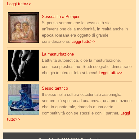
Leggi tutto>>
gabinetto_segreto_satiro.jpg
Sessualità a Pompei
Si pensa sempre che la sessualità sia
un'invenzione della modernità, in realtà anche in
epoca romana
era oggetto di grande
considerazione.
Leggi tutto>>
masturbazione.jpg
La masturbazione
L’attività autoerotica, cioè la masturbazione,
comincia prestissimo. Studi ecografici dimostrano
che già in utero il feto si tocca!
Leggi tutto>>
tantra.jpg
Sesso tantrico
Il sesso nella cultura occidentale assomiglia
sempre più spesso ad una prova, una prestazione
che, in quanto tale, rimanda a una certa
competitività con se stessi e con il partner.
Leggi
tutto>>