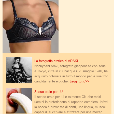
araki_1.jpg
La fotografia erotica di ARAKI
Nobuyoshi Araki, fotografo giapponese con sede
a Tokyo, città in cui nacque il 25 maggio 1940, ha
acquisito notorietà in tutto il mondo per le sue foto
candidamente erotiche.
Leggi tutto>>
sesso_orale.jpg
Sesso orale per LUI
Il sesso orale per lui è talmente OK che molti
uomini lo preferiscono al rapporto completo. Infatti
la bocca è provvista di denti, una lingua, muscoli
capaci di succhiare e strizzare per una moltep